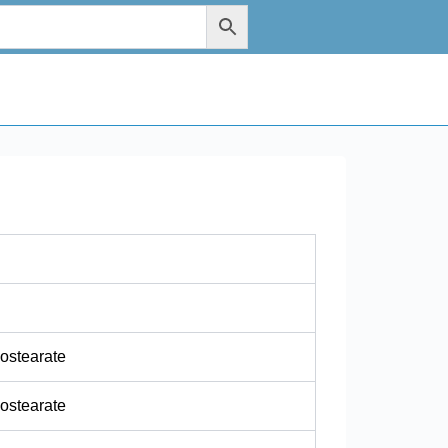
sostearate
sostearate