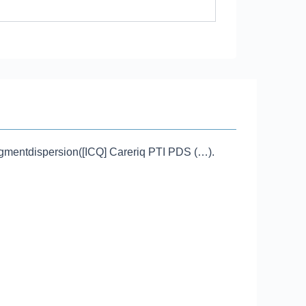
gmentdispersion​([ICQ] Careriq PTI PDS (…).