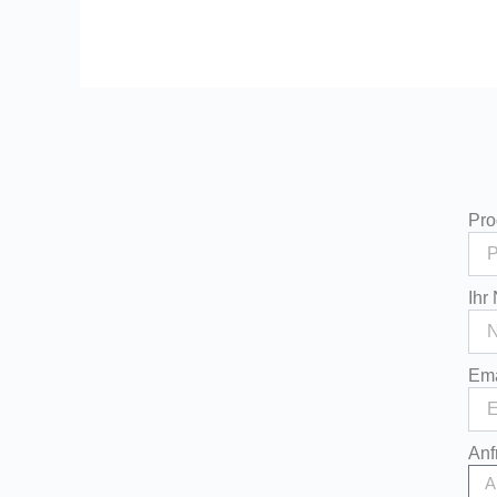
Pr
Ihr
Em
Anf