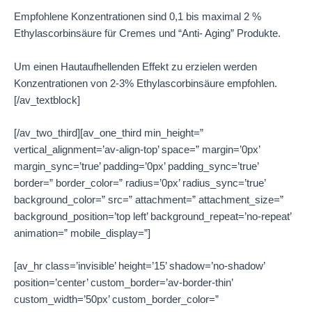
Empfohlene Konzentrationen sind 0,1 bis maximal 2 %
Ethylascorbinsäure für Cremes und “Anti- Aging” Produkte.
Um einen Hautaufhellenden Effekt zu erzielen werden
Konzentrationen von 2-3% Ethylascorbinsäure empfohlen.
[/av_textblock]
[/av_two_third][av_one_third min_height=”
vertical_alignment=’av-align-top’ space=” margin=’0px’
margin_sync=’true’ padding=’0px’ padding_sync=’true’
border=” border_color=” radius=’0px’ radius_sync=’true’
background_color=” src=” attachment=” attachment_size=”
background_position=’top left’ background_repeat=’no-repeat’
animation=” mobile_display=”]
[av_hr class=’invisible’ height=’15’ shadow=’no-shadow’
position=’center’ custom_border=’av-border-thin’
custom_width=’50px’ custom_border_color=”