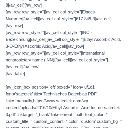
8[/av_cell][/av_row]
[av_row row_style=”][av_cell col_style=”]Einecs-
Nummer[/av_cell][av_cell col_style=”]617-849-3[/av_cell]
[/av_row]
[av_row row_style=”][av_cell col_style=”]INCI-
Bezeichnung[/av_cell][av_cell col_style=”]Ethyl Ascorbic Acid,
3-O-Ethyl Ascorbic Acid[/av_cell][/av_row]
[av_row row_style=”][av_cell col_style=”]International
nonpropietary name (INN)[/av_cell][av_cell col_style=”]-
[/av_cell][/av_row]
[/av_table]
[av_icon_box position=’left’ boxed=” icon=’uf1c1′
font=’satcotek’ title=’Technisches Datenblatt PDF’
link=’manually,https://www.satcotek.com/wp-
content/uploads/2016/10/Ethyl-Ascorbic-Acid-tds-de-satcotek-
3.pdf’ linktarget=’_blank’ linkelement=’both’ font_color=”
custom_title=” custom_content=” color=’custom’ custom_bg=”