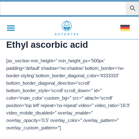
Zum
Inhalt
springen
Ethyl ascorbic acid
[av_section min_height=” min_height_px=’500px’
padding=’default’ shadow=’no-shadow’ bottom_border=’no-
border-styling’ bottom_border_diagonal_color=’#333333′
bottom_border_diagonal_direction=’scroll’
bottom_border_style=’scroll’ scroll_down=” id=”
color=’main_color’ custom_bg=” src=” attach=’scroll’
position=’top left’ repeat=’no-repeat’ video=” video_ratio=’16:9′
video_mobile_disabled=” overlay_enable=”
overlay_opacity=’0.5′ overlay_color=” overlay_pattern=”
overlay_custom_pattern=”]