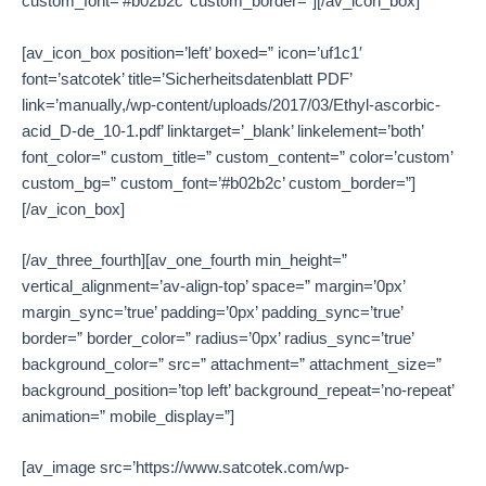
custom_font=’#b02b2c’ custom_border=”][/av_icon_box]
[av_icon_box position=’left’ boxed=” icon=’uf1c1′
font=’satcotek’ title=’Sicherheitsdatenblatt PDF’
link=’manually,/wp-content/uploads/2017/03/Ethyl-ascorbic-
acid_D-de_10-1.pdf’ linktarget=’_blank’ linkelement=’both’
font_color=” custom_title=” custom_content=” color=’custom’
custom_bg=” custom_font=’#b02b2c’ custom_border=”]
[/av_icon_box]
[/av_three_fourth][av_one_fourth min_height=”
vertical_alignment=’av-align-top’ space=” margin=’0px’
margin_sync=’true’ padding=’0px’ padding_sync=’true’
border=” border_color=” radius=’0px’ radius_sync=’true’
background_color=” src=” attachment=” attachment_size=”
background_position=’top left’ background_repeat=’no-repeat’
animation=” mobile_display=”]
[av_image src=’https://www.satcotek.com/wp-