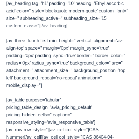
[av_heading tag=’h1′ padding=’10’ heading=’Ethyl ascorbic
acid’ color=” style=’blockquote modern-quote’ custom_font=”
size=” subheading_active=” subheading_size=’15’
custom_class=”][/av_heading]
[av_three_fourth first min_height=” vertical_alignment=’av-
align-top’ space=” margin=’0px’ margin_sync=’true’
padding=’0px’ padding_sync=’true’ border=” border_color=”
radius=’0px’ radius_sync=’true’ background_color=” src=”
attachment=” attachment_size=” background_position=’top
left’ background_repeat=’no-repeat’ animation=”
mobile_display=”]
[av_table purpose=’tabular’
pricing_table_design=’avia_pricing_default’
pricing_hidden_cells=” caption=”
responsive_styling=’avia_responsive_table’]
[av_row row_style=”][av_cell col_style=”]CAS-
Nummer[/av_cell][av_cell col_style=”]CAS 86404-04-