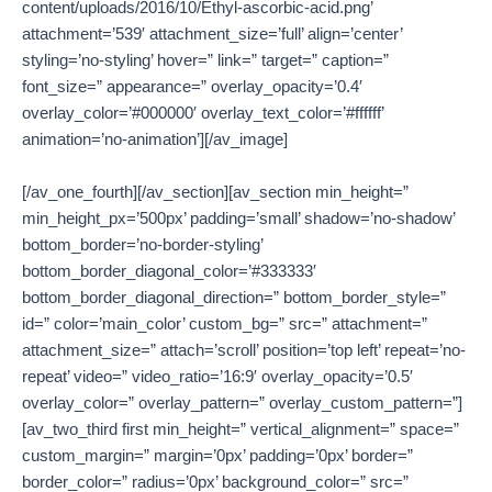
content/uploads/2016/10/Ethyl-ascorbic-acid.png’
attachment=’539′ attachment_size=’full’ align=’center’
styling=’no-styling’ hover=” link=” target=” caption=”
font_size=” appearance=” overlay_opacity=’0.4′
overlay_color=’#000000′ overlay_text_color=’#ffffff’
animation=’no-animation’][/av_image]
[/av_one_fourth][/av_section][av_section min_height=”
min_height_px=’500px’ padding=’small’ shadow=’no-shadow’
bottom_border=’no-border-styling’
bottom_border_diagonal_color=’#333333′
bottom_border_diagonal_direction=” bottom_border_style=”
id=” color=’main_color’ custom_bg=” src=” attachment=”
attachment_size=” attach=’scroll’ position=’top left’ repeat=’no-
repeat’ video=” video_ratio=’16:9′ overlay_opacity=’0.5′
overlay_color=” overlay_pattern=” overlay_custom_pattern=”]
[av_two_third first min_height=” vertical_alignment=” space=”
custom_margin=” margin=’0px’ padding=’0px’ border=”
border_color=” radius=’0px’ background_color=” src=”